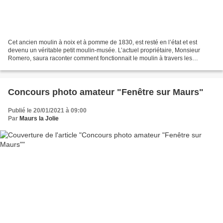
Cet ancien moulin à noix et à pomme de 1830, est resté en l’état et est
devenu un véritable petit moulin-musée. L’actuel propriétaire, Monsieur
Romero, saura raconter comment fonctionnait le moulin à travers les
saisons. Lieux de sociabilité, tous les...
Concours photo amateur "Fenêtre sur Maurs"
Publié le 20/01/2021 à 09:00
Par
Maurs la Jolie