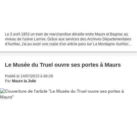
Le 3 avril 1953 un train de marchandise déraille entre Maurs et Bagnac au
niveau de l'usine Larrive. Grâce aux services des Archives Départementales
d'Aurillac, j'ai pu avoir une copie d'un article paru sur La Montagne Aurillac
le 4-5 avril 1953 et je...
Le Musée du Truel ouvre ses portes à Maurs
Publié le 14/07/2015 à 06:26
Par
Maurs la Jolie