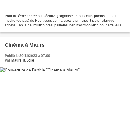
Pour la 3ème année consécutive j'organise un concours photos du pull
moche (ou pas) de Noël, vous connaissez le principe, tricoté, fabriqué,
acheté... en laine, multicolores, pailletés, rien n'est trop kitch pour être le/la
gagnant(e) de mon concours,...
Cinéma à Maurs
Publié le 20/11/2023 à 07:00
Par
Maurs la Jolie