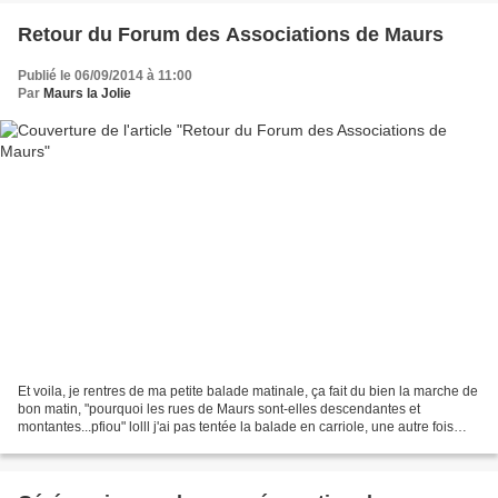
Retour du Forum des Associations de Maurs
Publié le 06/09/2014 à 11:00
Par
Maurs la Jolie
Et voila, je rentres de ma petite balade matinale, ça fait du bien la marche de
bon matin, "pourquoi les rues de Maurs sont-elles descendantes et
montantes...pfiou" lolll j'ai pas tentée la balade en carriole, une autre fois
peut-être ;) A mon arrivée,...