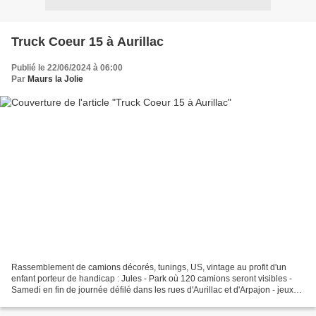
Truck Coeur 15 à Aurillac
Publié le 22/06/2024 à 06:00
Par
Maurs la Jolie
Rassemblement de camions décorés, tunings, US, vintage au profit d'un
enfant porteur de handicap : Jules - Park où 120 camions seront visibles -
Samedi en fin de journée défilé dans les rues d'Aurillac et d'Arpajon - jeux
pour enfants - Apero du dimanche...