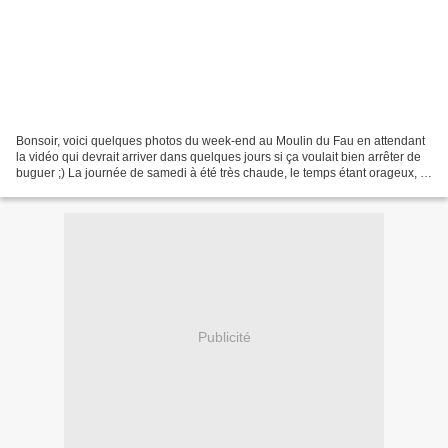
Bonsoir, voici quelques photos du week-end au Moulin du Fau en attendant
la vidéo qui devrait arriver dans quelques jours si ça voulait bien arrêter de
buguer ;) La journée de samedi à été très chaude, le temps étant orageux, il
à fait super chaud jusqu'à...
Publicité