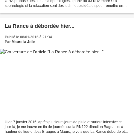
UIHA propose des ateliers sophrologies à partir du 03 Novembre ! La
sophrologie et la relaxation sont des techniques idéales pour remettre en
phase son corps et son esprit, deux...
La Rance à débordée hier...
Publié le 08/01/2016 à 21:34
Par
Maurs la Jolie
Hier, 7 janvier 2016, après plusieurs jours de pluie et surtout intensive ce
jour-là, je me trouve en fin de journée sur la RN122 direction Bagnac et à
hauteur du lieu-dit Les Brauges à Maurs, je vois que La Rance déborde et