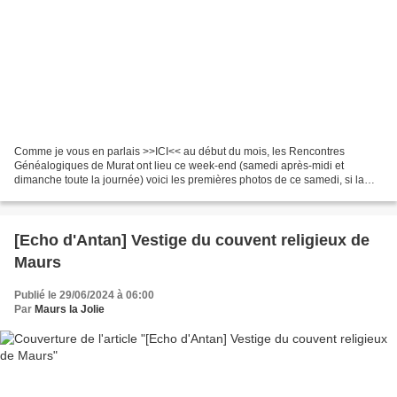
Comme je vous en parlais >>ICI<< au début du mois, les Rencontres
Généalogiques de Murat ont lieu ce week-end (samedi après-midi et
dimanche toute la journée) voici les premières photos de ce samedi, si la
généalogie vous passionne (c'est mon cas) ou...
[Echo d'Antan] Vestige du couvent religieux de
Maurs
Publié le 29/06/2024 à 06:00
Par
Maurs la Jolie