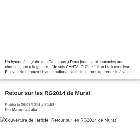
Un hymne à la gloire des Cantalous ;) Deux jeunes ont concoctés une
chanson joué à la guitare... "Je suis CANTALOU" de Julian Luck avec Ivan
Esteves Notre nouvel hymne national, faites le tourner, apprenez le à vos
amis, à vos enfants, a votre chien!...
Retour sur les RG2014 de Murat
Publié le 26/07/2014 à 20:52
Par
Maurs la Jolie