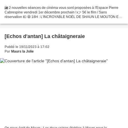
🎦 2 nouvelles séances de cinéma vous sont proposées à l'Espace Pierre
Cabrespine vendredi 1er décembre prochain ! 👉 5€ le film / Sans
réservation 💶 🤩 18H : L'INCROYABLE NOËL DE SHAUN LE MOUTON ET
DE TIMMY (52 minutes) Cette année, Noël devrait être parfait...
[Echos d'antan] La châtaigneraie
Publié le 19/11/2023 à 17:02
Par
Maurs la Jolie
On nous écrit de Maurs : Les deux usines établies à Maurs pour la