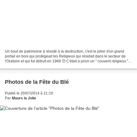
Un bout de patrimoine à résisté à la destruction, c'est le pilier d'un grand
portail en bois qui protégeait les Religieux qui résidait dans le secteur de
l'Oratoire et qui fut détruit en 1968 🥺 C'était à priori un " couvent religieux "
situé en ville...
Photos de la Fête du Blé
Publié le 20/07/2014 à 21:10
Par
Maurs la Jolie