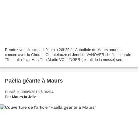
Rendez-vous le samedi 9 juin à 20h30 à l'Abbatiale de Maurs pour un
concert avec la Chorale Chantelauze et Jennifer VANOVER chef de chorale
"The Latin Jazz Mass" de Martin VOLLINGER (extrait de la messe) sera
interprété ainsi que d'autres oeuvres de compositeurs...
Paëlla géante à Maurs
Publié le 30/05/2018 à 06:04
Par
Maurs la Jolie