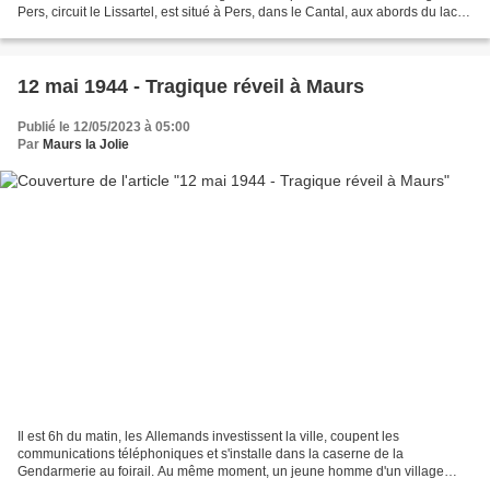
Pers, circuit le Lissartel, est situé à Pers, dans le Cantal, aux abords du lac
de Saint-Etienne-Cantalès...
12 mai 1944 - Tragique réveil à Maurs
Publié le 12/05/2023 à 05:00
Par
Maurs la Jolie
Il est 6h du matin, les Allemands investissent la ville, coupent les
communications téléphoniques et s'installe dans la caserne de la
Gendarmerie au foirail. Au même moment, un jeune homme d'un village
voisin tente de s'échapper dans la rue Figeagaise....