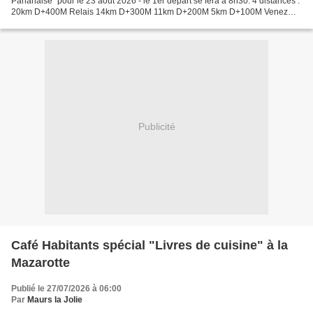
Parlanaise" pour le 23 août 2026 - le 1er départ se fera à 8h30. 4 distances :
20km D+400M Relais 14km D+300M 11km D+200M 5km D+100M Venez
vivre l'expérience ! Inscription IKINOA Sport...
Publicité
Café Habitants spécial "Livres de cuisine" à la
Mazarotte
Publié le 27/07/2026 à 06:00
Par
Maurs la Jolie