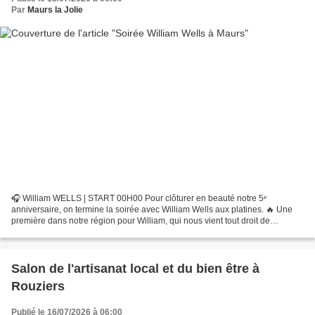
Par
Maurs la Jolie
🎧 William WELLS | START 00H00 Pour clôturer en beauté notre 5ᵉ
anniversaire, on termine la soirée avec William Wells aux platines. 🔥 Une
première dans notre région pour William, qui nous vient tout droit de
Marseille. Présent dans de nombreux clubs du...
Salon de l'artisanat local et du bien être à
Rouziers
Publié le 16/07/2026 à 06:00