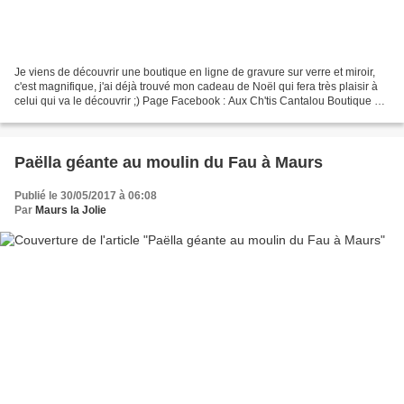
Je viens de découvrir une boutique en ligne de gravure sur verre et miroir,
c'est magnifique, j'ai déjà trouvé mon cadeau de Noël qui fera très plaisir à
celui qui va le découvrir ;) Page Facebook : Aux Ch'tis Cantalou Boutique en
ligne : Little Market...
Paëlla géante au moulin du Fau à Maurs
Publié le 30/05/2017 à 06:08
Par
Maurs la Jolie