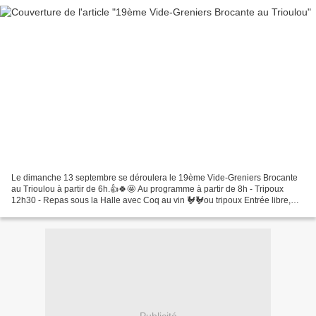
Le dimanche 13 septembre se déroulera le 19ème Vide-Greniers Brocante
au Trioulou à partir de 6h.👍🍀🤩 Au programme à partir de 8h - Tripoux
12h30 - Repas sous la Halle avec Coq au vin 🐓🐓ou tripoux Entrée libre,
parkings gratuits, buvette 🍻🎉 Si vous souhaitez...