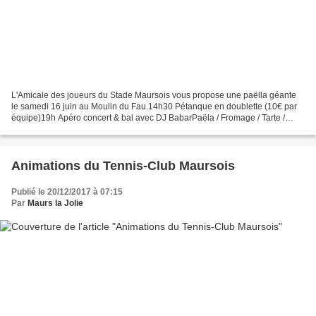
L'Amicale des joueurs du Stade Maursois vous propose une paëlla géante
le samedi 16 juin au Moulin du Fau.14h30 Pétanque en doublette (10€ par
équipe)19h Apéro concert & bal avec DJ BabarPaëla / Fromage / Tarte /
Café / Vin = Tarif 15€ (10€ pour les -10...
Animations du Tennis-Club Maursois
Publié le 20/12/2017 à 07:15
Par
Maurs la Jolie