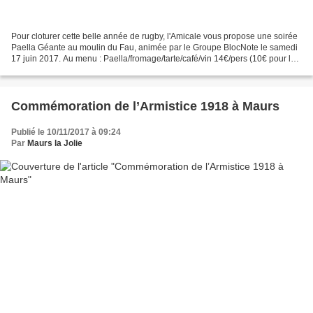
Pour cloturer cette belle année de rugby, l'Amicale vous propose une soirée
Paella Géante au moulin du Fau, animée par le Groupe BlocNote le samedi
17 juin 2017. Au menu : Paella/fromage/tarte/café/vin 14€/pers (10€ pour les
- de 8) Soirée suivi d'un...
Commémoration de l’Armistice 1918 à Maurs
Publié le 10/11/2017 à 09:24
Par
Maurs la Jolie