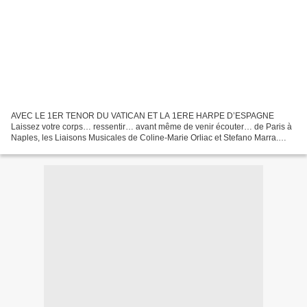
AVEC LE 1ER TENOR DU VATICAN ET LA 1ERE HARPE D’ESPAGNE
Laissez votre corps… ressentir… avant même de venir écouter… de Paris à
Naples, les Liaisons Musicales de Coline-Marie Orliac et Stefano Marra.
Fermez les yeux. Une corde vibre. Puis une autre. Une...