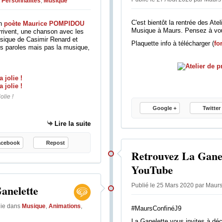
Personnalités
,
Musique
C'est bientôt la rentrée des Ate
un
poète Maurice POMPIDOU
Musique à Maurs. Pensez à vous
rrivent, une chanson avec les
sique de Casimir Renard et
Plaquette info à télécharger (
fo
 les paroles mais pas la musique,
olie !
Google +
Twitter
Lire la suite
acebook
Repost
Retrouvez La Ganel
YouTube
Publié le 25 Mars 2020 par Maurs
anelette
lie
dans
Musique
,
Animations
,
#MaursConfinéJ9
La Ganelette vous invites à déco