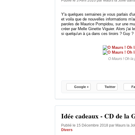
Publié le 3 Avril 2020 par Maurs la Jolie
dans
Y'a quelques semaines je vous parlais d'
et voila que de nouvelles informations m'a
paroles de Maurice Pompidou, sur une mu
créer par Melle Ginette Viguier. Alors j'ai
si quelqu'un à ça dans ces tiroirs ? Guy ?
O Maurs ! Oh la j
Google +
Twitter
F
Idée cadeaux - CD de la G
Publié le 15 Décembre 2018 par Maurs la Jo
Divers