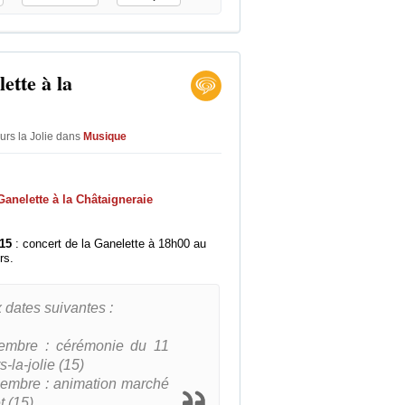
ette à la
urs la Jolie
dans
Musique
15
: concert de la Ganelette à 18h00 au
rs.
 dates suivantes :
embre : cérémonie du 11
la-jolie (15)
embre : animation marché
t (15)