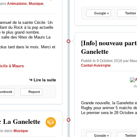
ans
Animations
,
Musique
,
Google +
Twitter
annuel de la sainte Cécile. Un
ant du Rock à la pop actuelle
e le plus grand nombre.
 salle des fêtes de Maurs La
[Info] nouveau part
lus tard dans le mois. Merci et
Ganelette
Publié le 9 Octobre 2016 par Maur
Cantal-Auvergne
Lire la suite
A
acebook
Repost
Grande nouvelle, la Ganelette e
Rugby pour animer 5 matchs de 
Le premier sera le 28 Octobre 
c La Ganelette
lie
dans
Musique
Google +
Twitter