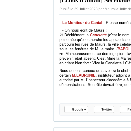
Publié le 29 Juillet 2023 par Maurs la Jolie
d
Le Moniteur du Cantal
- Presse numéris
- On nous écrit de Maurs :
🥁 Décidément la
Ganelette
(c'est le nom 
peine née qu'elle cherche les applaudisse
parcouru les rues de Maurs, la ville célèbre
sous les fenêtres de M. le maire. (
BABOL
🎺 Malheureusement ce dernier, qu'on n'av
prévenir, était absent. C'est Mme la Maire
en criant bien fort : Vive la Ganelette ! C'ét
Nous serions curieux de savoir si le chef 
certain
M.LABRUNIE
, instituteur adjoint 
autorisé par M. l'Inspecteur d'académie à f
démonstrations. Son rôle devrait être, ce
Google +
Twitter
F