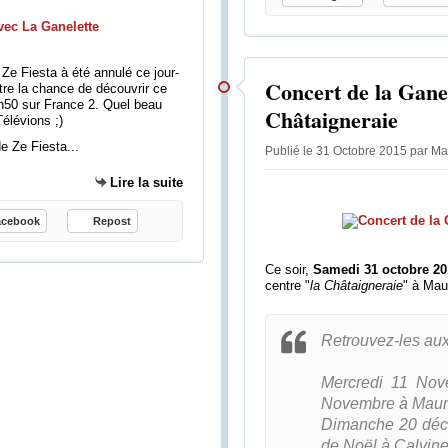
 Ze Fiesta à été annulé ce jour-
Concert de la Ganel
re la chance de découvrir ce
h50 sur France 2. Quel beau
Châtaigneraie
élévions ;)
e Ze Fiesta...
Publié le 31 Octobre 2015 par Ma
Lire la suite
acebook
Repost
Ce soir,
Samedi 31 octobre 20
centre "
la Châtaigneraie
" à Mau
Retrouvez-les aux
Mercredi 11 Nov
Novembre à Maurs-
Dimanche 20 déc
de Noël à Calvine