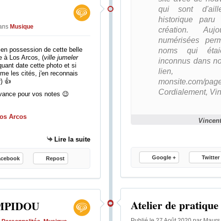
qui sont d'ail
historique par
ans
Musique
création. Auj
numérisées perm
r en possession de cette belle
noms qui étaie
 à Los Arcos, (
ville jumeler
inconnus dans not
quant date cette photo et si
lien, http
me les cités, j'en reconnais
) 👍
monsite.com/pages
Cordialement, Vi
avance pour vos notes 😉
Vincent
Lire la suite
Google +
Twitter
acebook
Repost
Atelier de pratiqu
OMPIDOU
Publié le 27 Août 2020 par Maurs 