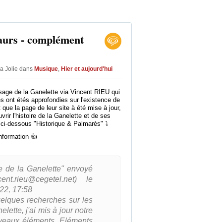
aurs - complément
la Jolie
dans
Musique
,
Hier et aujourd'hui
ssage de la Ganelette via Vincent RIEU qui
 ont étés approfondies sur l'existence de
 que la page de leur site à été mise à jour,
vrir l'histoire de la Ganelette et de ses
n ci-dessous "Historique & Palmarès" ⤵
information 👍
ue de la Ganelette" envoyé
nt.rieu@cegetel.net) le
22, 17:58
uelques recherches sur les
elette, j'ai mis à jour notre
veaux éléments. Eléments