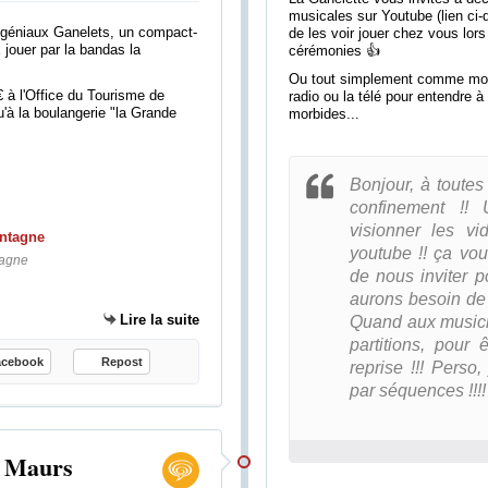
musicales sur Youtube (lien ci-
s géniaux Ganelets, un compact-
de les voir jouer chez vous lors
 jouer par la bandas la
cérémonies 👍
Ou tout simplement comme moi l
 à l'Office du Tourisme de
radio ou la télé pour entendre 
u'à la boulangerie "la Grande
morbides...
Bonjour, à toutes
confinement !!
visionner les vi
youtube !! ça vo
tagne
de nous inviter p
aurons besoin de 
Lire la suite
Quand aux musici
partitions, pour 
acebook
Repost
reprise !!! Perso,
par séquences !!!!
à Maurs