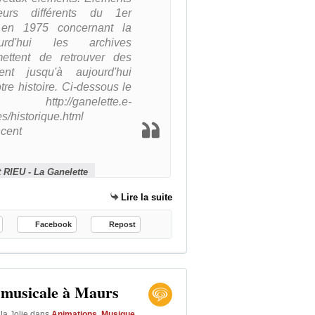
leurs différents du 1er
u en 1975 concernant la
ourd'hui les archives
ettent de retrouver des
nt jusqu'à aujourd'hui
re histoire. Ci-dessous le
://ganelette.e-
/historique.html
ncent
 RIEU - La Ganelette
Lire la suite
Facebook
Repost
e musicale à Maurs
la Jolie
dans
Animations
,
Musique