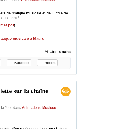
liers de pratique musicale et de l'Ecole de
 inscrire !
rmat pdf
)
Lire la suite
Facebook
Repost
ette sur la chaîne
 la Jolie
dans
Animations
,
Musique
uvrir et/ou redécouvrir leurs prestations