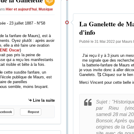
ans
Hier et aujourd'hui
,
Musique
La Ganelette de M
ée - 23 juillet 1887 - N°58
d'info
de la fanfare de Maurs), est à
ments. Oyez plutôt : après avoir
Publié le 31 Mai 2022 par Maurs 
, elle a été faire une ovation
ENE Oscar
)
ait pas pris la peine de
J'ai reçu il y à 3 jours un me
sse qui a reçu les manifestants
me signale que des recherches
ait risible et bête à la fois.
la batterie-fanfare de Maurs et
je vous invite donc à aller décou
de cette susdite fanfare, un
Ganelets. 🥰 Cliquez sur le lie
à l'école publique de Maurs, est
aire de pareilles
Merci Vincent pour cette belle 
 nous semble, moins bruyant.
Lire la suite
Sujet : "Historiq
par Rieu (vince
acebook
Repost
samedi 28 mai 20
Bonsoir, Après q
origines de la Gan
site avec de nou