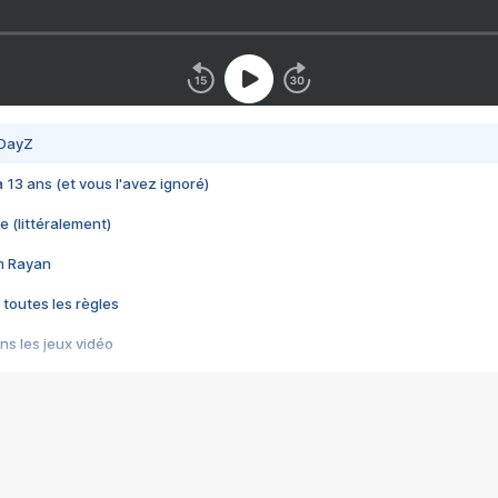
 DayZ
 a 13 ans (et vous l'avez ignoré)
e (littéralement)
im Rayan
 toutes les règles
s les jeux vidéo
us choquant de Rockstar ? - Le scandale BULLY
e plus moche de Steam
du RÊVE tourne au CAUCHEMAR