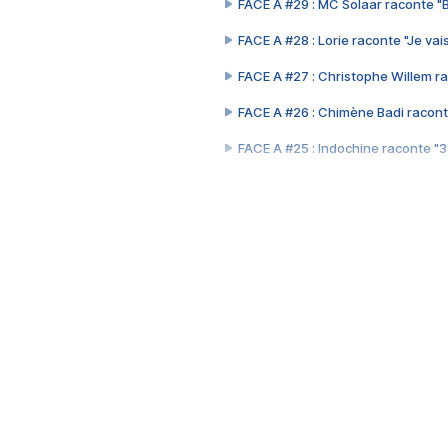
FACE A #29 : MC Solaar raconte "
FACE A #28 : Lorie raconte "Je vais
FACE A #27 : Christophe Willem ra
FACE A #26 : Chimène Badi racont
FACE A #25 : Indochine raconte "
FACE A #24 : Zaho raconte "C'est
FACE A #23 : Patrick Bruel raconte
FACE A #22 : Kyo raconte "Le che
FACE A #21 : Nolwenn Leroy raco
FACE A #20 : Patrick Hernandez ra
FACE A #19 : Lorie raconte "Près d
FACE A #18 : Michael Jones raco
FACE A #17 : Khaled raconte "Aïc