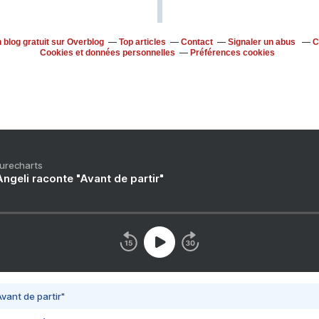
 blog gratuit sur Overblog
Top articles
Contact
Signaler un abus
C
Cookies et données personnelles
Préférences cookies
Purecharts
ngeli raconte "Avant de partir"
vant de partir"