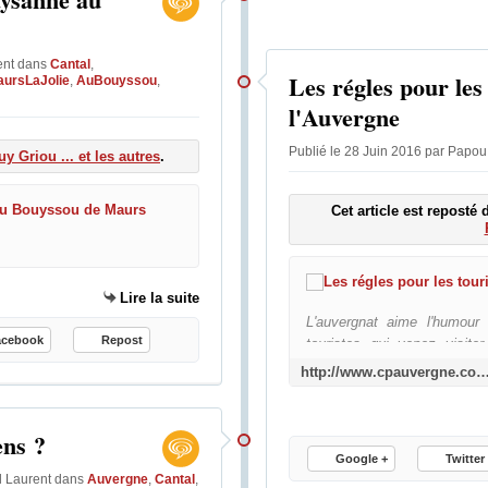
ent
dans
Cantal
,
Les régles pour les 
ursLaJolie
,
AuBouyssou
,
l'Auvergne
Publié le 28 Juin 2016 par Papo
uy Griou ... et les autres
.
Cet article est reposté
La fête de l'agriculture paysann
Lire la suite
L'auvergnat aime l'humour
acebook
Repost
touristes qui venez visite
semblent dures mais vous al
http://www.cpauvergne.com/2015/07/les-regles-pour-les-touristes-qui-visitent-
amis parisiens malgré cert
dans ces quelques lignes . M
GUIDE DE SURVIE POUR 
ens ?
EN AUVERGNE : > > > > > 
Google +
Twitter
l Laurent
dans
Auvergne
,
Cantal
,