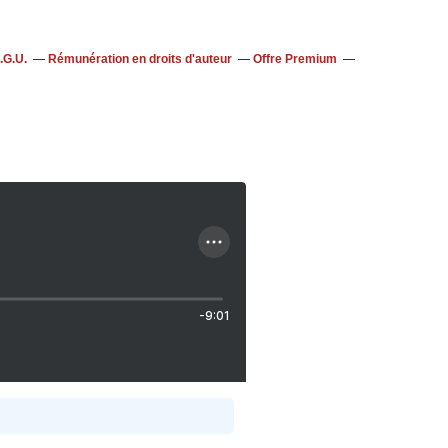
.G.U.
Rémunération en droits d'auteur
Offre Premium
-9:01