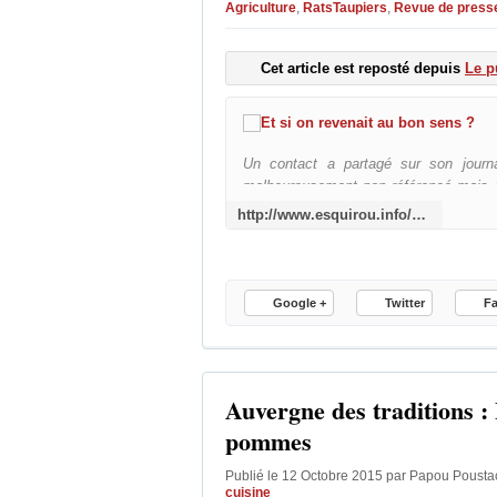
Agriculture
,
RatsTaupiers
,
Revue de press
Cet article est reposté depuis
Le p
Un contact a partagé sur son journ
malheureusement non référencé mais d
nouvelle fois le rôle des représentant
http://www.esquirou.info/2015/12/et-si-on-revenait-au-bon-sens.html
lutte contre les campagnols terrestre
taupiers ». Il n'y a rien à ajouter s
manquent singulièrement de bon sens. 
Google +
Twitter
F
Auvergne des traditions 
pommes
Publié le 12 Octobre 2015 par Papou Poust
cuisine