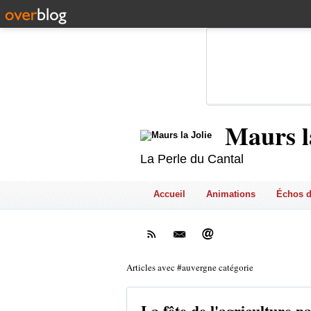
Maurs l
La Perle du Cantal
Accueil
Animations
Échos d
Articles avec #auvergne catégorie
La fête de l'agriculture p