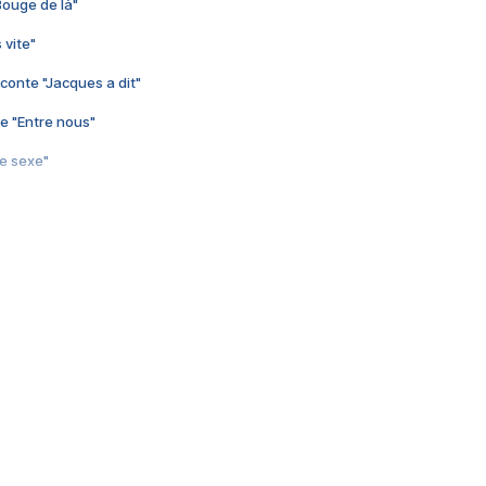
Bouge de là"
 vite"
conte "Jacques a dit"
e "Entre nous"
3e sexe"
 chelou"
 "Au café des délices"
min"
nte "Cassé"
conte "Born to be alive"
e moi"
nte "A nos actes manqués" (avec Jean-Jacques Goldman)
ha"