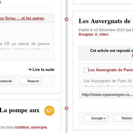
e
Les Auvergnats de 
uy Griou ... et les autres
.
Publié le 10 Décembre 2015 par
Et si on revenait au bon sens ?
Bougnat
,
A
,
video
al FB un article de presse
ont le contenu rapporte une
Cet article est reposté
s de la faune sauvage dans la
s communément appelés « rats
i ce n'est que nos pratiques
Lire la suite
Face au fléau que constit
Les Auvergnats de Paris Ils
acebook
Repost
charbon,ferrailleurs,restaura
à les faire vivre ils sont p
http://www.cpauvergne.com/2013/12/les-auvergnats-de-
appelle "Les Bougnats". Il
capitale des quartiers entie
: La pompe aux
consacré afin de toujours gar
Google +
Twitter
ache
dans
tradition
,
auvergne
,