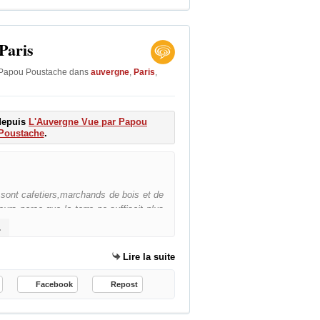
Paris
 Papou Poustache
dans
auvergne
,
Paris
,
 depuis
L'Auvergne Vue par Papou
Poustache
.
Les Auvergnats de Paris
 sont cafetiers,marchands de bois et de
teurs parce que la terre ne suffisait plus
artis vivre et travailler à Paris on les
paris.html
s ont exportés nos traditions sur la
rs sont Auvergnats. Un journal leur est
Lire la suite
der le contact avec leur vil
Facebook
Repost