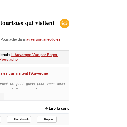
touristes qui visitent
u Poustache
dans
auvergne
,
anecdotes
 depuis
L'Auvergne Vue par Papou
e au Bouyssou de Maurs
Poustache
.
Les régles pour les touris
 voici un petit guide pour vous amis
r notre belle région. Ces règles vous
lez vite les adopter ne vous fâchez pas
l-auvergne.html
ains propos à votre encontre qui sont
erci à tous et vive l'Auvergne
Lire la suite
LES TOURISTES CITADINS, PERDUS
N'
Facebook
Repost