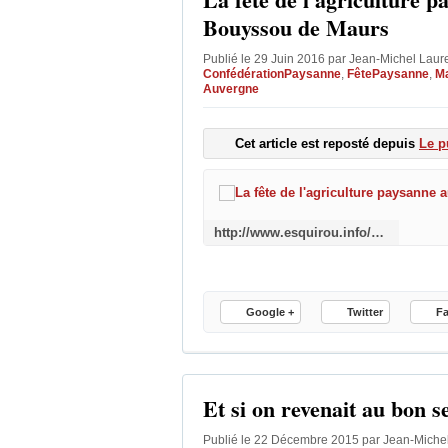
Bouyssou de Maurs
Publié le 29 Juin 2016 par Jean-Michel Laur
ConfédérationPaysanne
,
FêtePaysanne
,
Ma
Auvergne
Cet article est reposté depuis
Le p
http://www.esquirou.info/2016/06/la-fete-de-l-agriculture-paysanne-au-bouyssou-de-maurs.html
Google +
Twitter
F
Et si on revenait au bon s
Publié le 22 Décembre 2015 par Jean-Miche