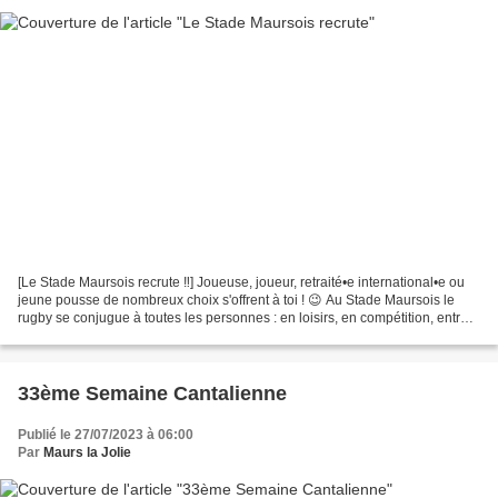
[Le Stade Maursois recrute ‼️] Joueuse, joueur, retraité•e international•e ou
jeune pousse de nombreux choix s'offrent à toi ! 😉 Au Stade Maursois le
rugby se conjugue à toutes les personnes : en loisirs, en compétition, entre
filles, entre gars, ou toute...
33ème Semaine Cantalienne
Publié le 27/07/2023 à 06:00
Par
Maurs la Jolie