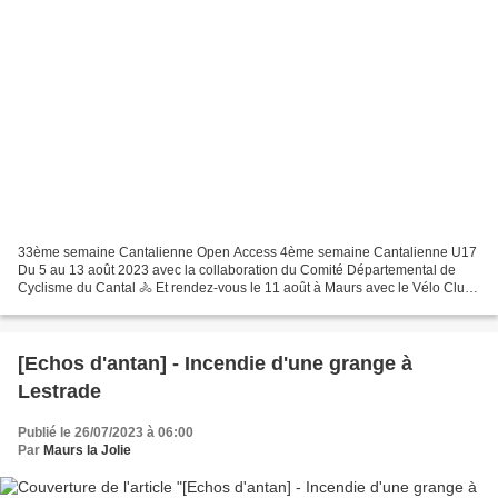
33ème semaine Cantalienne Open Access 4ème semaine Cantalienne U17
Du 5 au 13 août 2023 avec la collaboration du Comité Départemental de
Cyclisme du Cantal 🚴 Et rendez-vous le 11 août à Maurs avec le Vélo Club
de Maurs 💛 Départ U17 à 14h 🖤 Départ Open...
[Echos d'antan] - Incendie d'une grange à
Lestrade
Publié le 26/07/2023 à 06:00
Par
Maurs la Jolie