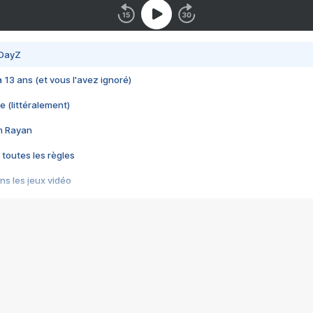
 DayZ
 a 13 ans (et vous l'avez ignoré)
e (littéralement)
im Rayan
 toutes les règles
s les jeux vidéo
us choquant de Rockstar ? - Le scandale BULLY
e plus moche de Steam
du RÊVE tourne au CAUCHEMAR
pendant 8 heures
it… à tort