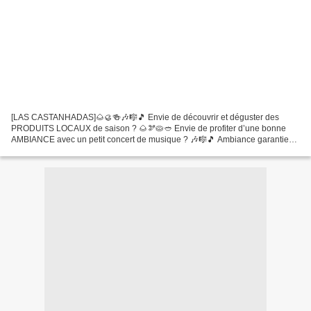
[LAS CASTANHADAS]🌰🥮🍻🎶🎼🎵 Envie de découvrir et déguster des
PRODUITS LOCAUX de saison ? 🌰🫘🥧🥙 Envie de profiter d’une bonne
AMBIANCE avec un petit concert de musique ? 🎶🎼🎵 Ambiance garantie
autour du marché repas « Les Castanhas » ce jeudi 3 Août à la Maison...