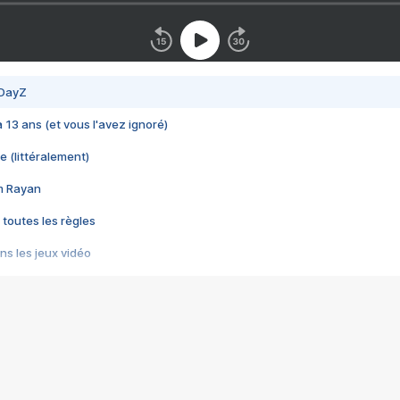
 DayZ
 a 13 ans (et vous l'avez ignoré)
e (littéralement)
im Rayan
 toutes les règles
s les jeux vidéo
us choquant de Rockstar ? - Le scandale BULLY
e plus moche de Steam
du RÊVE tourne au CAUCHEMAR
pendant 8 heures