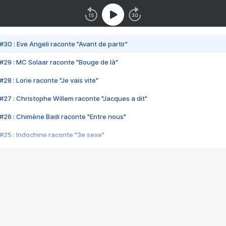
#30 : Eve Angeli raconte "Avant de partir"
#29 : MC Solaar raconte "Bouge de là"
28 : Lorie raconte "Je vais vite"
#27 : Christophe Willem raconte "Jacques a dit"
#26 : Chimène Badi raconte "Entre nous"
#25 : Indochine raconte "3e sexe"
#24 : Zaho raconte "C'est chelou"
#23 : Patrick Bruel raconte "Au café des délices"
#22 : Kyo raconte "Le chemin"
#21 : Nolwenn Leroy raconte "Cassé"
#20 : Patrick Hernandez raconte "Born to be alive"