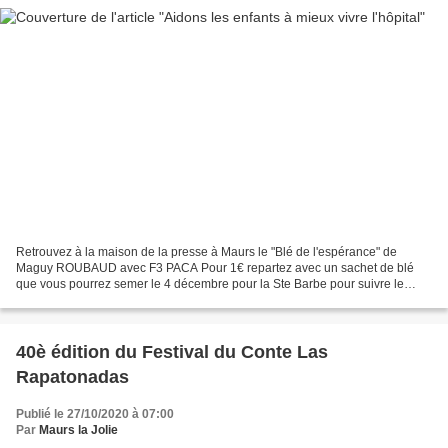
Retrouvez à la maison de la presse à Maurs le "Blé de l'espérance" de
Maguy ROUBAUD avec F3 PACA Pour 1€ repartez avec un sachet de blé
que vous pourrez semer le 4 décembre pour la Ste Barbe pour suivre le
dicton "blé de la Sainte Barbe bien germé, est...
40è édition du Festival du Conte Las
Rapatonadas
Publié le 27/10/2020 à 07:00
Par
Maurs la Jolie