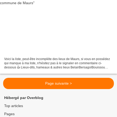
Voici la liste, peut-être incomplète des lieux de Maurs, si vous en possédez
qui manque à ma liste, n'hésitez pas à le signaler en commentaire ci-
dessous 👍 Lieux-dits, hameaux & autres lieux BelairBersagolBouissou
BouyolesBouyoulouBrousse
CalsacyCambriquezeCammaiCardailhacColombierCombartCouderc...
Page suivante >
Hébergé par Overblog
Top articles
Pages