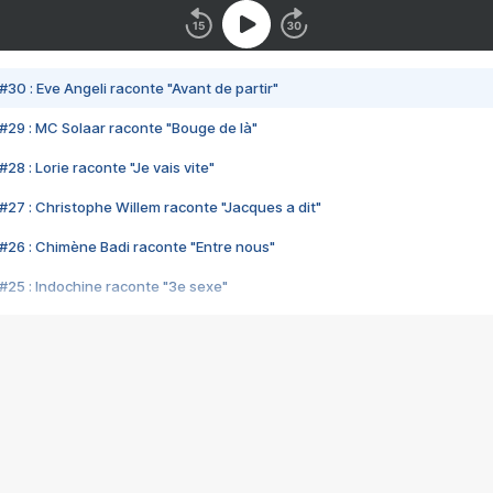
#30 : Eve Angeli raconte "Avant de partir"
#29 : MC Solaar raconte "Bouge de là"
28 : Lorie raconte "Je vais vite"
#27 : Christophe Willem raconte "Jacques a dit"
#26 : Chimène Badi raconte "Entre nous"
#25 : Indochine raconte "3e sexe"
#24 : Zaho raconte "C'est chelou"
#23 : Patrick Bruel raconte "Au café des délices"
#22 : Kyo raconte "Le chemin"
#21 : Nolwenn Leroy raconte "Cassé"
#20 : Patrick Hernandez raconte "Born to be alive"