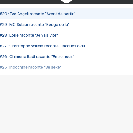
#30 : Eve Angeli raconte "Avant de partir"
#29 : MC Solaar raconte "Bouge de là"
28 : Lorie raconte "Je vais vite"
#27 : Christophe Willem raconte "Jacques a dit"
#26 : Chimène Badi raconte "Entre nous"
#25 : Indochine raconte "3e sexe"
#24 : Zaho raconte "C'est chelou"
#23 : Patrick Bruel raconte "Au café des délices"
#22 : Kyo raconte "Le chemin"
#21 : Nolwenn Leroy raconte "Cassé"
#20 : Patrick Hernandez raconte "Born to be alive"
#19 : Lorie raconte "Près de moi"