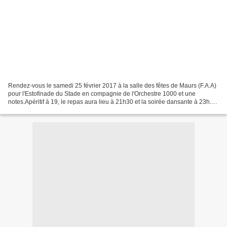
Rendez-vous le samedi 25 février 2017 à la salle des fêtes de Maurs (F.A.A)
pour l'Estofinade du Stade en compagnie de l'Orchestre 1000 et une
notes.Apéritif à 19, le repas aura lieu à 21h30 et la soirée dansante à 23h.
Tarif : 23€/adultes -- 14€ pour...