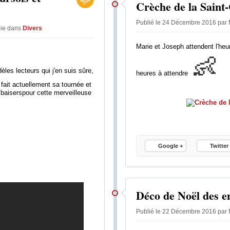
Crèche de la Saint
e
p
Publié le 24 Décembre 2016 par 
a
lie
dans
Divers
r
Marie et Joseph attendent l'he
e
👶
x
c
es lecteurs qui j'en suis sûre,
heures à attendre
e
 fait actuellement sa tournée et
l
 baiserspour cette merveilleuse
l
e
n
c
e
Google +
Twitter
,
l
a
f
Déco de Noël des e
i
l
Publié le 22 Décembre 2016 par 
i
è