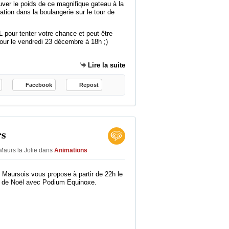
l
ouver le poids de ce magnifique gateau à la
l
ation dans la boulangerie sur le tour de
a
c
pour tenter votre chance et peut-être
.
our le vendredi 23 décembre à 18h ;)
M
a
Lire la suite
i
s
Facebook
Repost
p
o
u
r
rs
q
u
Maurs la Jolie
dans
Animations
o
i
 Maursois vous propose à partir de 22h le
l
l de Noël avec Podium Equinoxe.
a
c
i
t
é