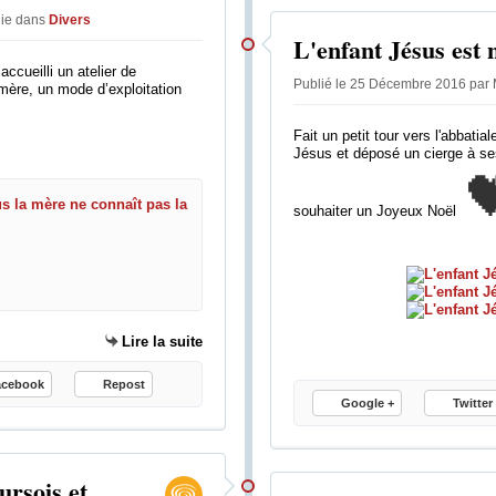
lie
dans
Divers
L'enfant Jésus est 
accueilli un atelier de
Publié le 25 Décembre 2016 par 
a mère, un mode d’exploitation
Fait un petit tour vers l'abbatial
Jésus et déposé un cierge à ses

Agriculture - La filière du veau s
souhaiter un Joyeux Noël
M
a
r
c
h
Lire la suite
é
d
acebook
Repost
e
Google +
Twitter
n
i
c
ursois et
h