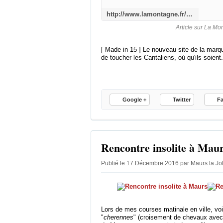
http://www.lamontagne.fr/aurillac/economie/commerce-artisanat/2016/12/17/cantal-shop-vient-de-lancer-sa-nouvelle-boutique-en-ligne_12212602.html
Article sur La Mo
[ Made in 15 ] Le nouveau site de la mar
de toucher les Cantaliens, où qu'ils soient.
Google +
Twitter
F
Rencontre insolite à Mau
Publié le 17 Décembre 2016 par Maurs la Jo
Lors de mes courses matinale en ville, voi
"
cherennes
" (croisement de chevaux avec 