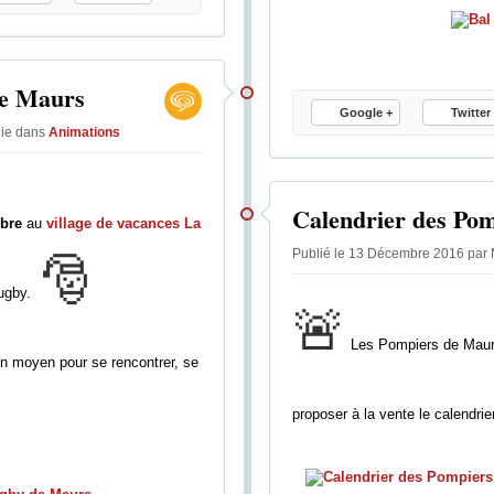
a
l
n
e
s
d
l
e
de Maurs
e
C
C
Google +
Twitter
a
lie
dans
Animations
a
n
n
t
t
a
a
l
Calendrier des Pom
l
bre
au
village de vacances La
S
.
h
Publié le 13 Décembre 2016 par M
🎅
D
o
a
 rugby.
p
🚨
n
,
s
l
Les Pompiers de Maurs 
c
e
n moyen pour se rencontrer, se
e
n
m
o
proposer à la vente le calendr
o
u
d
v
e
e
d
a