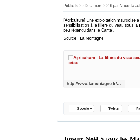
Publié le 29 Décembre 2016 par Maurs la Jo
[Agriculture] Une exploitation maursoise a 
sensibilisation à la filière du veau sous l
peu répandu dans le Cantal.
Source : La Montagne
http://www.lamontagne.fr/maurs/economie/agriculture/2016/12/28/la-filiere-du-veau-sous-la-mere-ne-connait-pas-la-crise_12224213.html
Google +
Twitter
F
Joyeux Noël à tous les Ma