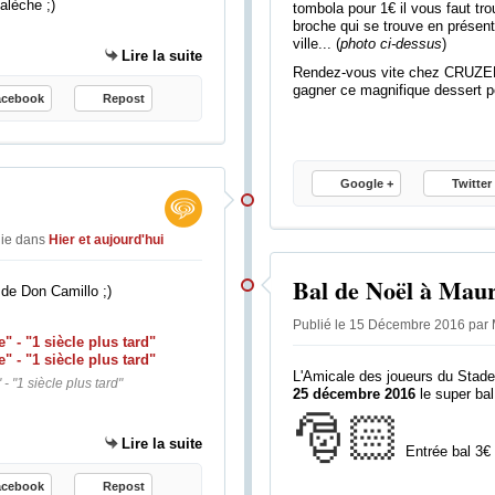
alèche ;)
tombola pour 1€ il vous faut tr
d
e
broche qui se trouve en présent
e
o
ville... (
photo ci-dessus
)
n
Lire la suite
r
Rendez-vous vite chez CRUZEL 
o
g
gagner ce magnifique dessert p
u
acebook
Repost
a
v
n
e
i
a
s
Google +
Twitter
u
a
x
t
e
i
lie
dans
Hier et aujourd'hui
x
o
p
Bal de Noël à Mau
n
m de Don Camillo ;)
l
c
o
o
Publié le 15 Décembre 2016 par 
i
m
t
m
L'Amicale des joueurs du Stade
 "1 siècle plus tard"
a
e
25 décembre 2016
le super ba
n
r
🎅🏻
t
c
Lire la suite
Entrée bal 3€
s
i
d
a
acebook
Repost