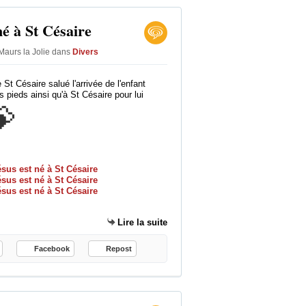
s
v
né à St Césaire
i
l
Maurs la Jolie
dans
Divers
l
e
e St Césaire salué l'arrivée de l'enfant
s
 pieds ainsi qu'à St Césaire pour lui
e

n
ous la mère ne connaît pas la crise
F
r
a
n
c
e
o
Lire la suite
n
t
Facebook
Repost
u
n
e
s