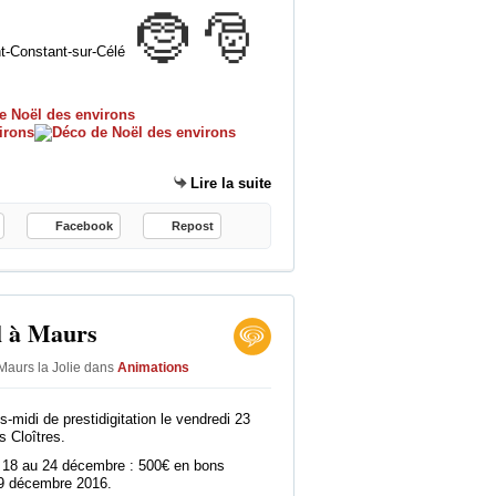
🤶 🎅
é
l
nt-Constant-sur-Célé
i
m
a
r
,
l
Lire la suite
e
s
Facebook
Repost
g
a
n
t
l à Maurs
s
à
Maurs la Jolie
dans
Animations
M
i
l
midi de prestidigitation le vendredi 23
ncer sa nouvelle boutique en ligne
 Cloîtres.
l
a
u 18 au 24 décembre : 500€ en bons
 29 décembre 2016.
u