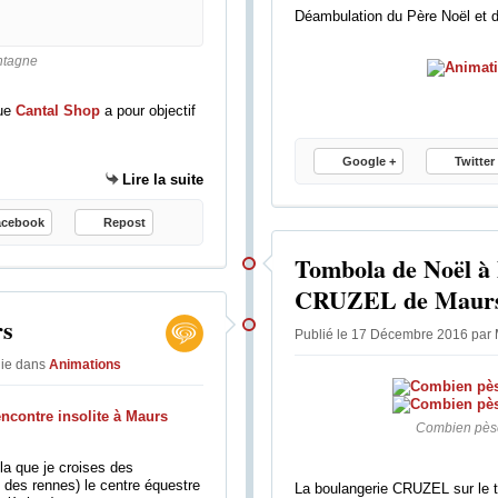
b
Déambulation du Père Noël et 
è
o
r
u
ntagne
e
t
s
i
e
que
Cantal Shop
a pour objectif
s
l
s
a
e
Google +
Twitter
n
Lire la suite
m
c
e
e
acebook
Repost
n
à
t
Tombola de Noël à 
l
d
a
CRUZEL de Maur
e
r
l
rs
e
Publié le 17 Décembre 2016 par 
a
c
n
lie
dans
Animations
h
o
e
u
r
v
Combien pèse
c
e
h
la que je croises des
l
des rennes) le centre équestre
e
La boulangerie CRUZEL sur le t
l