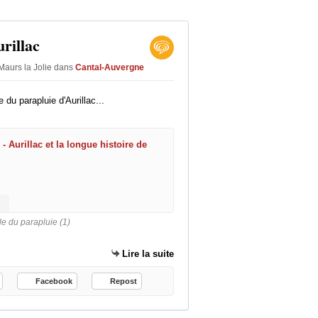
rillac
Maurs la Jolie
dans
Cantal-Auvergne
 du parapluie d'Aurillac...
Capitale du parapluie (1) -
D
e
n
24319.html
o
le du parapluie (1)
m
b
Lire la suite
r
e
Facebook
Repost
u
s
e