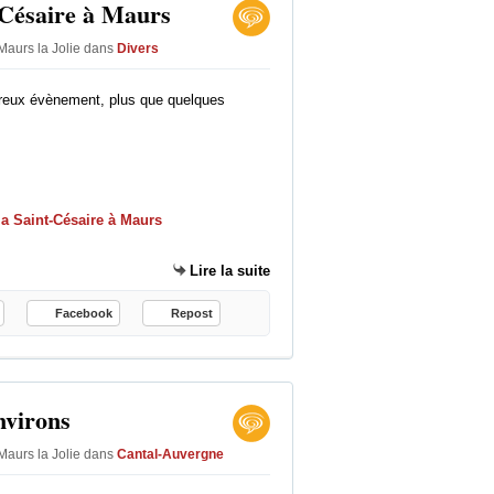
-Césaire à Maurs
p
é
Maurs la Jolie
dans
Divers
c
i
a
ureux évènement, plus que quelques
l
i
t
é
:
l
e
n
Lire la suite
o
u
Facebook
Repost
g
a
t
à
nvirons
M
o
Maurs la Jolie
dans
Cantal-Auvergne
n
t