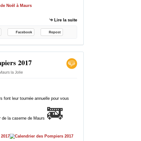
c
a
n
Lire la suite
t
a
Facebook
Repost
l
i
e
n
piers 2017
n
e
aurs la Jolie
e
s
t
-
font leur tournée annuelle pour vous
e
l
🚒
l
e
ier de la caserne de Maurs
d
e
v