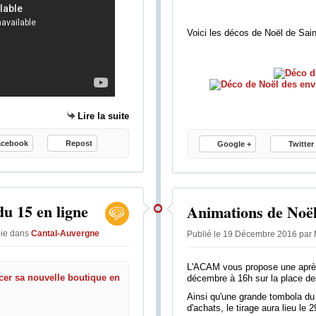
r
e
a
Voici les décos de Noël de Sai
g
r
i
c
o
Lire la suite
l
e
acebook
Repost
d
Google +
Twitter
u
v
e
a
du 15 en ligne
Animations de Noë
u
s
lie
dans
Cantal-Auvergne
Publié le 19 Décembre 2016 par 
o
u
L'ACAM vous propose une après-
s
Internet - Cantal Shop vient de la
décembre à 16h sur la place des
l
Ainsi qu'une grande tombola d
a
A
d'achats, le tirage aura lieu le
m