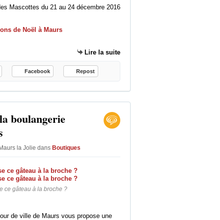
,
des Mascottes du 21 au 24 décembre 2016
e
t
l
e
Lire la suite
p
a
Facebook
Repost
r
a
p
l
u
la boulangerie
i
s
e
.
Maurs la Jolie
dans
Boutiques
.
.
à
A
 ce gâteau à la broche ?
u
r
i
our de ville de Maurs vous propose une