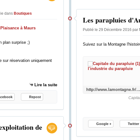
lie
dans
Boutiques
Les parapluies d'Au
Publié le 29 Décembre 2016 par 
 plan surprise ;)
Suivez sur la Montagne l'histoire
e sur réservation uniquement
Lire la suite
http://www.lamontagne.fr/aurillac/histoire/2016/12/28/aurillac-et-la-longue-histoire-de-l-industrie-du-parapluie_122
acebook
Repost
Capita
exploitation de
Google +
Twitter