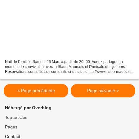
Nuit de l'amitié : Samedi 26 Mars à partir de 20h00. Venez partager un
moment de convivialité avec le Stade Maursois et l'Amicale des joueurs.
Réservations conseillé soit sur le site ci-dessous http://www.stade-maursois-
rugby.fr/ TEL : 06.23.60.77.00
< Page précédente
Page suivante >
Hébergé par Overblog
Top articles
Pages
Contact