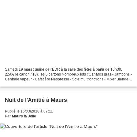
Samedi 19 mars : quine de l'EDR à la salle des fêtes à partir de 16h30.
2,50€ le carton / 10€ les 5 cartons Nombreux lots : Canards gras - Jambons -
Centrale vapeur - Cafetière Nespresso - Scie multifonctions - Mixer Blender -
Soda Stream - Filets garnies...
Nuit de l'Amitié à Maurs
Publié le 15/03/2016 à 07:11
Par
Maurs la Jolie