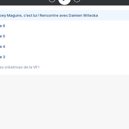
bey Maguire, c'est lui ! Rencontre avec Damien Witecka
e 6
e 5
e 4
e 3
s créatrices de la VF !
e 2
e 1
e Mektoub My Love arrive enfin ! Rencontre avec Shaïn Boumedine et Sal
i : après Toni en famille
elle réalise le bouleversant Dites lui que je l'aime