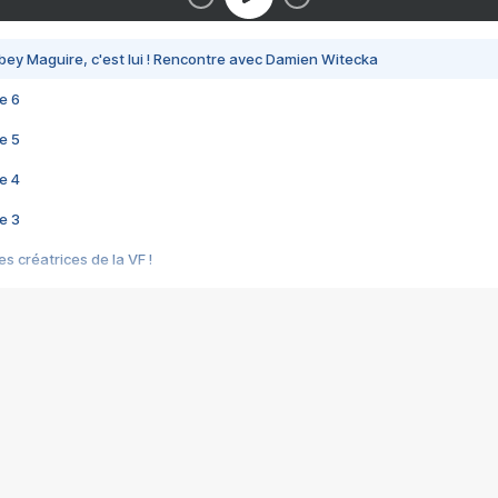
bey Maguire, c'est lui ! Rencontre avec Damien Witecka
e 6
e 5
e 4
e 3
s créatrices de la VF !
e 2
e 1
e Mektoub My Love arrive enfin ! Rencontre avec Shaïn Boumedine et Sal
i : après Toni en famille
elle réalise le bouleversant Dites lui que je l'aime