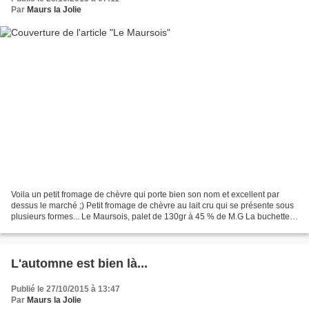
Par
Maurs la Jolie
Voila un petit fromage de chèvre qui porte bien son nom et excellent par
dessus le marché ;) Petit fromage de chèvre au lait cru qui se présente sous
plusieurs formes... Le Maursois, palet de 130gr à 45 % de M.G La buchette
Maursoise de 220gr env au lait...
L'automne est bien là...
Publié le 27/10/2015 à 13:47
Par
Maurs la Jolie