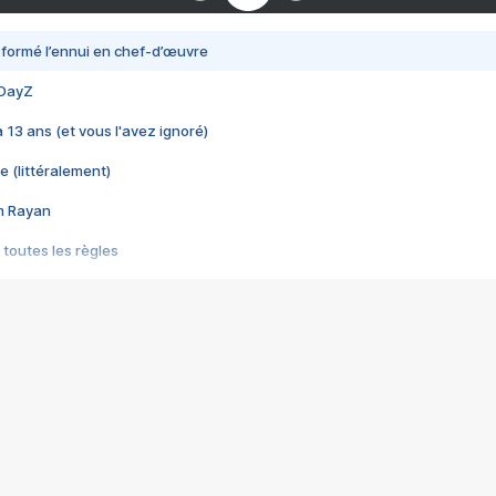
nsformé l’ennui en chef-d’œuvre
 DayZ
 a 13 ans (et vous l'avez ignoré)
e (littéralement)
im Rayan
 toutes les règles
s les jeux vidéo
us choquant de Rockstar ? - Le scandale BULLY
e plus moche de Steam
du RÊVE tourne au CAUCHEMAR
pendant 8 heures
it… à tort