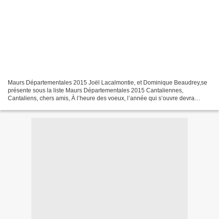
Maurs Départementales 2015 Joël Lacalmontie, et Dominique Beaudrey,se
présente sous la liste Maurs Départementales 2015 Cantaliennes,
Cantaliens, chers amis, À l’heure des voeux, l’année qui s’ouvre devra
garantir pour notre canton, un cadre de vie sans...