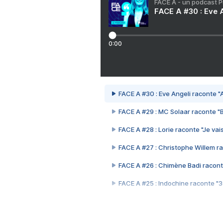
FACE A - un podcast 
FACE A #30 : Eve A
0:00
FACE A #30 : Eve Angeli raconte "A
FACE A #29 : MC Solaar raconte "
FACE A #28 : Lorie raconte "Je vais
FACE A #27 : Christophe Willem ra
FACE A #26 : Chimène Badi racont
FACE A #25 : Indochine raconte "
FACE A #24 : Zaho raconte "C'est
FACE A #23 : Patrick Bruel raconte