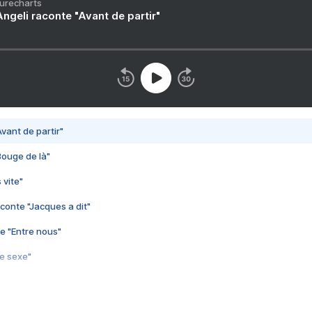
Purecharts
ngeli raconte "Avant de partir"
vant de partir"
Bouge de là"
 vite"
conte "Jacques a dit"
e "Entre nous"
3e sexe"
 chelou"
 "Au café des délices"