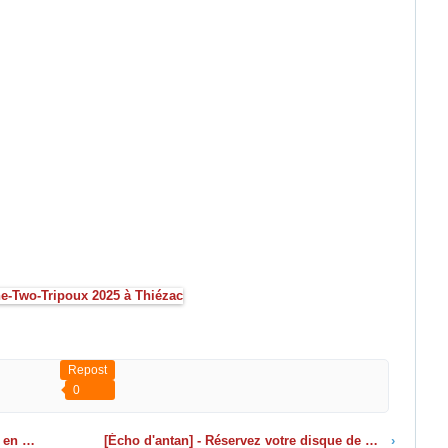
Repost
0
lienne
[Écho d'antan] - Réservez votre disque de Maurs
›