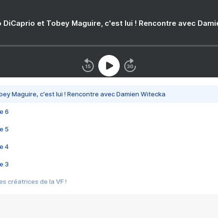
 DiCaprio et Tobey Maguire, c'est lui ! Rencontre avec Dam
bey Maguire, c'est lui ! Rencontre avec Damien Witecka
e 6
e 5
e 4
e 3
s créatrices de la VF !
e 2
e 1