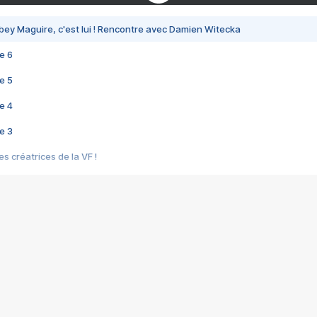
bey Maguire, c'est lui ! Rencontre avec Damien Witecka
e 6
e 5
e 4
e 3
s créatrices de la VF !
e 2
e 1
e Mektoub My Love arrive enfin ! Rencontre avec Shaïn Boumedine et Sal
i : après Toni en famille
elle réalise le bouleversant Dites lui que je l'aime
ais ! Rencontre autour de Vie privée de Rebecca Zlotowski