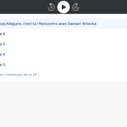
bey Maguire, c'est lui ! Rencontre avec Damien Witecka
e 6
e 5
e 4
e 3
s créatrices de la VF !
e 2
e 1
e Mektoub My Love arrive enfin ! Rencontre avec Shaïn Boumedine et Sal
i : après Toni en famille
elle réalise le bouleversant Dites lui que je l'aime