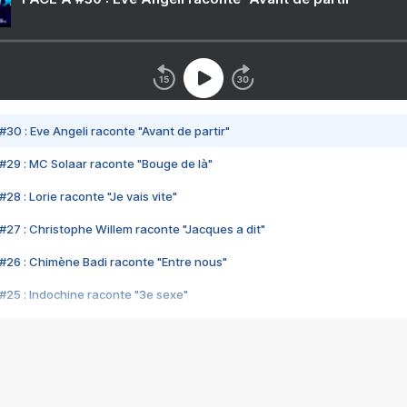
#30 : Eve Angeli raconte "Avant de partir"
#29 : MC Solaar raconte "Bouge de là"
28 : Lorie raconte "Je vais vite"
#27 : Christophe Willem raconte "Jacques a dit"
#26 : Chimène Badi raconte "Entre nous"
#25 : Indochine raconte "3e sexe"
#24 : Zaho raconte "C'est chelou"
#23 : Patrick Bruel raconte "Au café des délices"
#22 : Kyo raconte "Le chemin"