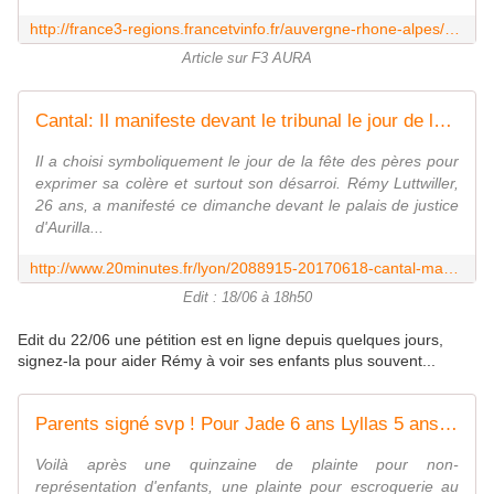
http://france3-regions.francetvinfo.fr/auvergne-rhone-alpes/cantal/aurillac/fete-peres-il-manifeste-devant-tribunal-aurillac-voir-ses-enfants-1278817.html
Article sur F3 AURA
Cantal: Il manifeste devant le tribunal le jour de la fête des pères pour voir ses enfants plus souvent
Il a choisi symboliquement le jour de la fête des pères pour
exprimer sa colère et surtout son désarroi. Rémy Luttwiller,
26 ans, a manifesté ce dimanche devant le palais de justice
d'Aurilla...
http://www.20minutes.fr/lyon/2088915-20170618-cantal-manifeste-devant-tribunal-jour-fete-peres-voir-enfants-plus-souvent
Edit : 18/06 à 18h50
Edit du 22/06 une pétition est en ligne depuis quelques jours,
signez-la pour aider Rémy à voir ses enfants plus souvent...
Parents signé svp ! Pour Jade 6 ans Lyllas 5 ans et Loukas 4 ans
Voilà après une quinzaine de plainte pour non-
représentation d'enfants, une plainte pour escroquerie au