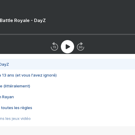
 Battle Royale - DayZ
 DayZ
 a 13 ans (et vous l'avez ignoré)
e (littéralement)
im Rayan
 toutes les règles
s les jeux vidéo
us choquant de Rockstar ? - Le scandale BULLY