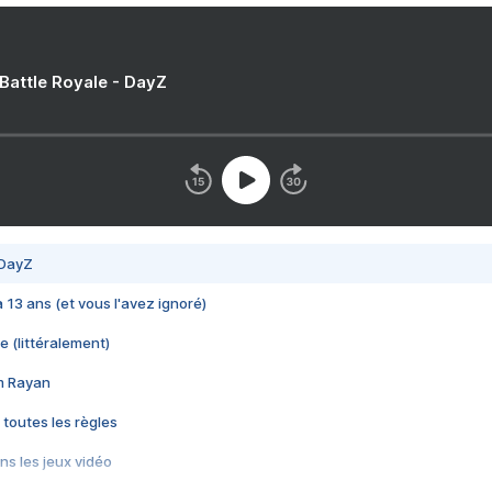
 Battle Royale - DayZ
 DayZ
 a 13 ans (et vous l'avez ignoré)
e (littéralement)
im Rayan
 toutes les règles
s les jeux vidéo